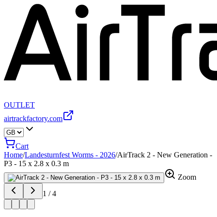
OUTLET
airtrackfactory.com
Cart
Home
/
Landesturnfest Worms - 2026
/
AirTrack 2 - New Generation -
P3 - 15 x 2.8 x 0.3 m
Zoom
1
/
4