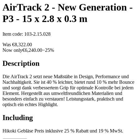
AirTrack 2 - New Generation -
P3 - 15 x 2.8 x 0.3 m
Item code
:
103-2.15.028
Was
€8,322.00
Now only
€6,240.00
−
25
%
Description
Die AirTrack 2 setzt neue Maßstäbe in Design, Performance und
Nachhaltigkeit. Sie ist 40 % leichter, bietet rund 10 % mehr Bounce
und sorgt dank verbessertem Grip für optimale Kontrolle bei jedem
Element. Hergestellt aus umweltfreundlichen Materialien und
besonders einfach zu verstauen! Leistungsstark, praktisch und
optisch ein echtes Highlight.
Including
Hikoki Gebläse Preis inklusive 25 % Rabatt und 19 % MwSt.